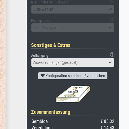
Glas (inklusive Rückwand)
Bitte wählen
Passepartout
Kein Passepartout
Sonstiges & Extras
Aufhängung
Zackenaufhänger (gesteckt)
Konfiguration speichern / vergleichen
Zusammenfassung
Gemälde
€ 85.32
Veredelung
€ 14.43