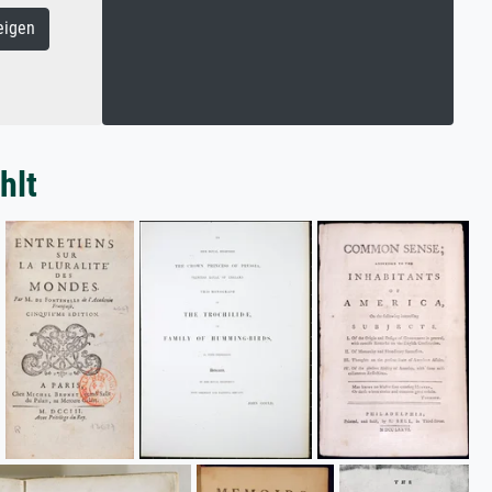
eigen
hlt