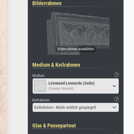
Bilderrahmen
Medium & Keilrahmen
Medium
Leinwand Leonardo (Satin)
(Canvas Venezia)
Keilrahmen
Keilrahmen - Motiv seitlich gespiegelt
Glas & Passepartout