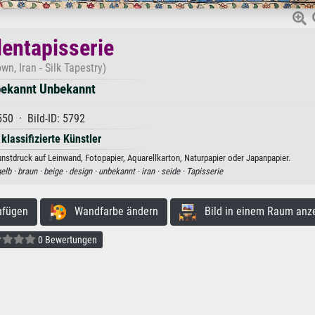
dentapisserie
wn, Iran - Silk Tapestry)
ekannt Unbekannt
550 · Bild-ID: 5792
 klassifizierte Künstler
nstdruck auf Leinwand, Fotopapier, Aquarellkarton, Naturpapier oder Japanpapier.
elb ·
braun ·
beige ·
design ·
unbekannt ·
iran ·
seide ·
Tapisserie
ufügen
Wandfarbe ändern
Bild in einem Raum anz
0 Bewertungen