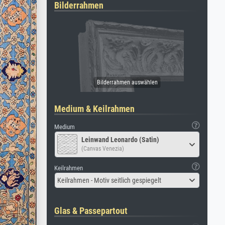
Bilderrahmen
Medium & Keilrahmen
Medium
Leinwand Leonardo (Satin)
(Canvas Venezia)
Keilrahmen
Keilrahmen - Motiv seitlich gespiegelt
Glas & Passepartout