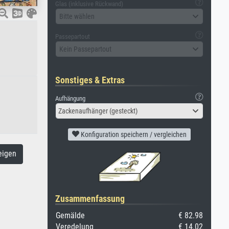
Glas (inklusive Rückwand)
Bitte wählen
Passepartout
Kein Passepartout
Sonstiges & Extras
Aufhängung
Zackenaufhänger (gesteckt)
Konfiguration speichern / vergleichen
eigen
Zusammenfassung
Gemälde
€ 82.98
Veredelung
€ 14.02