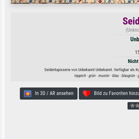
Sei
(Unkno
Unb
1
Nicht
Seidentapisserie von Unbekannt Unbekannt. Verfügbar als Ku
teppich ·
grün ·
muster ·
blau ·
blaugrün ·
g
In 3D / AR ansehen
Bild zu Favoriten hinz