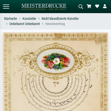
Startseite
Kunststile
Nicht klassifizierte Künstler
Unbekannt Unbekannt
Heiratsvertrag
Standardsuche
KI-Bildersuche
Suchen Sie nach Künstlern, Werktiteln
Beschreiben Sie die Szene – z.B. Grüne
oder Stilen – z.B. Monet,
Wiese, Abstrakt mit viel Rot, Dunkles
Sternennacht, Impressionismus, Welle
Ölgemälde, Stehender Akt neben einem
Hokusai, Akt.
Baum.