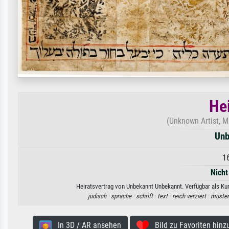
He
(Unknown Artist, M
Unb
1
Nicht
Heiratsvertrag von Unbekannt Unbekannt. Verfügbar als Kun
jüdisch ·
sprache ·
schrift ·
text ·
reich verziert ·
muster
In 3D / AR ansehen
Bild zu Favoriten hinz