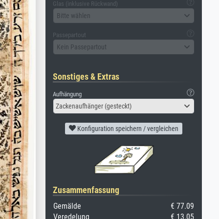
Glas (inklusive Rückwand)
Bitte wählen
Passepartout
Kein Passepartout
Sonstiges & Extras
Aufhängung
Zackenaufhänger (gesteckt)
Konfiguration speichern / vergleichen
Zusammenfassung
Gemälde
€ 77.09
Veredelung
€ 13.05