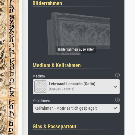
Bilderrahmen
Medium & Keilrahmen
Medium
Leinwand Leonardo (Satin)
(Canvas Venezia)
Keilrahmen
Keilrahmen - Motiv seitlich gespiegelt
Glas & Passepartout