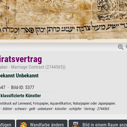
iratsvertrag
aker - Marriage Contract (2744565))
ekannt Unbekannt
647 · Bild-ID: 5377
 klassifizierte Künstler
stdruck auf Leinwand, Fotopapier, Aquarellkarton, Naturpapier oder Japanpapier.
 ·
blätter ·
schwarz ·
gelb ·
unbekannt ·
künstler ·
schöpfer ·
Vertrag ·
2744565
ufügen
Wandfarbe ändern
Bild in einem Raum anz