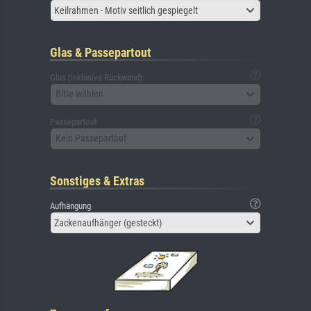
Keilrahmen - Motiv seitlich gespiegelt
Glas & Passepartout
Glas (inklusive Rückwand)
Bitte wählen
Passepartout
Kein Passepartout
Sonstiges & Extras
Aufhängung
Zackenaufhänger (gesteckt)