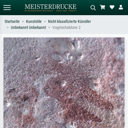
Startseite
Kunststile
Nicht klassifizierte Künstler
Unbekannt Unbekannt
Vogelschablone 2
Standardsuche
KI-Bildersuche
Suchen Sie nach Künstlern, Werktiteln
Beschreiben Sie die Szene – z.B. Grüne
oder Stilen – z.B. Monet,
Wiese, Abstrakt mit viel Rot, Dunkles
Sternennacht, Impressionismus, Welle
Ölgemälde, Stehender Akt neben einem
Hokusai, Akt.
Baum.