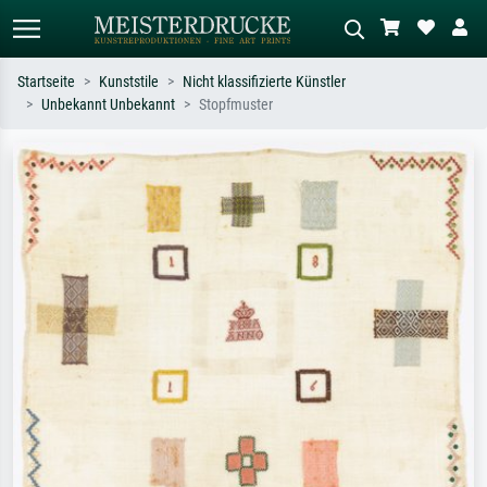
Startseite
Kunststile
Nicht klassifizierte Künstler
Unbekannt Unbekannt
Stopfmuster
Standardsuche
KI-Bildersuche
Suchen Sie nach Künstlern, Werktiteln
Beschreiben Sie die Szene – z.B. Grüne
oder Stilen – z.B. Monet,
Wiese, Abstrakt mit viel Rot, Dunkles
Sternennacht, Impressionismus, Welle
Ölgemälde, Stehender Akt neben einem
Hokusai, Akt.
Baum.