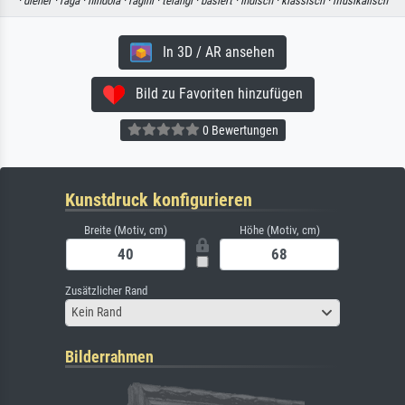
·
diener ·
raga ·
hindola ·
ragini ·
telangi ·
basiert ·
indisch ·
klassisch ·
musikalisch
In 3D / AR ansehen
Bild zu Favoriten hinzufügen
0 Bewertungen
Kunstdruck konfigurieren
Breite (Motiv, cm)
Höhe (Motiv, cm)
Zusätzlicher Rand
Kein Rand
Bilderrahmen