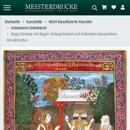
Startseite
Kunststile
Nicht klassifizierte Künstler
Unbekannt Unbekannt
Standardsuche
KI-Bildersuche
Raga Hindola mit Ragini Telangi-Basiert auf indischem klassischen
Musikmodus
Suchen Sie nach Künstlern, Werktiteln
Beschreiben Sie die Szene – z.B. Grüne
oder Stilen – z.B. Monet,
Wiese, Abstrakt mit viel Rot, Dunkles
Sternennacht, Impressionismus, Welle
Ölgemälde, Stehender Akt neben einem
Hokusai, Akt.
Baum.