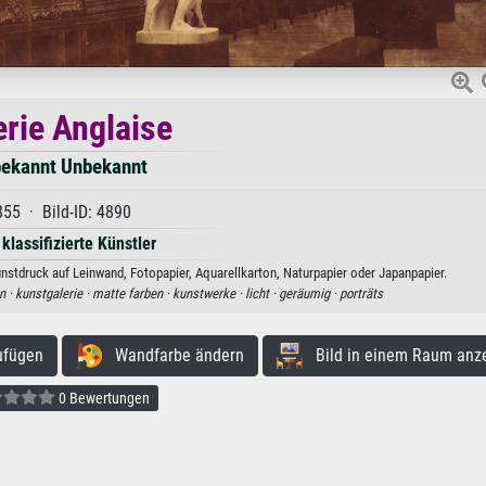
erie Anglaise
ekannt Unbekannt
855 · Bild-ID: 4890
 klassifizierte Künstler
nstdruck auf Leinwand, Fotopapier, Aquarellkarton, Naturpapier oder Japanpapier.
n ·
kunstgalerie ·
matte farben ·
kunstwerke ·
licht ·
geräumig ·
porträts
ufügen
Wandfarbe ändern
Bild in einem Raum anz
0 Bewertungen