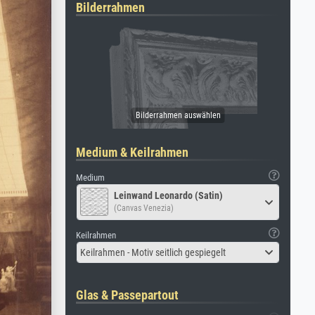
Bilderrahmen
Medium & Keilrahmen
Medium
Leinwand Leonardo (Satin)
(Canvas Venezia)
Keilrahmen
Keilrahmen - Motiv seitlich gespiegelt
Glas & Passepartout