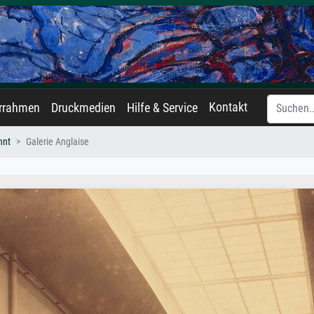
Kontakt
errahmen
Druckmedien
Hilfe & Service
nnt
Galerie Anglaise