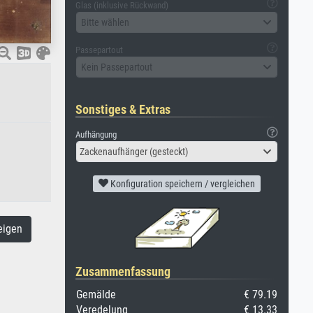
Glas (inklusive Rückwand)
Bitte wählen
Passepartout
Kein Passepartout
Sonstiges & Extras
Aufhängung
Zackenaufhänger (gesteckt)
Konfiguration speichern / vergleichen
eigen
Zusammenfassung
Gemälde
€ 79.19
Veredelung
€ 13.33