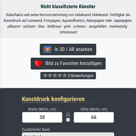
Nicht klassifizierte Künstler
Kalachakra und seine Kernversammlung von Unbekannt Unbekannt. Verfügbar als
Kunstdruck auf Leinwand, Fotopapier, Aquarellkarton, Naturpapier oder Japanpapier.
pflanzen ·
seltsam ·
blau ·
hellbraun ·
grün ·
schwarz ·
ausgefallen ·
merkwürdig ·
interessant
In 3D / AR ansehen
Bild zu Favoriten hinzufügen
0 Bewertungen
Kunstdruck konfigurieren
Breite (Motiv, cm)
Höhe (Motiv, cm)
Zusätzlicher Rand