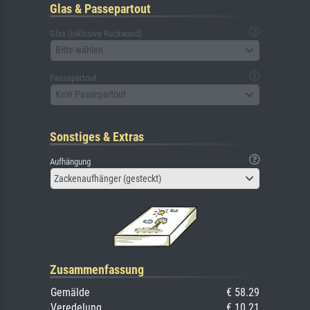
Glas & Passepartout
Glas (inklusive Rückwand)
Bitte wählen
Passepartout
Kein Passepartout
Sonstiges & Extras
Aufhängung
Zackenaufhänger (gesteckt)
Zusammenfassung
Gemälde
€ 58.29
Veredelung
€ 10.21