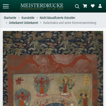
Startseite
Kunststile
Nicht klassifizierte Künstler
Unbekannt Unbekannt
Kalachakra und seine Kernversammlung
Standardsuche
KI-Bildersuche
Suchen Sie nach Künstlern, Werktiteln
Beschreiben Sie die Szene – z.B. Grüne
oder Stilen – z.B. Monet,
Wiese, Abstrakt mit viel Rot, Dunkles
Sternennacht, Impressionismus, Welle
Ölgemälde, Stehender Akt neben einem
Hokusai, Akt.
Baum.