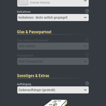
(Canvas Venezia)
Keilrahmen
Keilrahmen - Motiv seitlich gespiegelt
Glas & Passepartout
Glas (inklusive Rückwand)
Bitte wählen
Passepartout
Kein Passepartout
Sonstiges & Extras
Aufhängung
Zackenaufhänger (gesteckt)