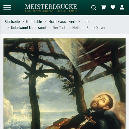
Startseite
Kunststile
Nicht klassifizierte Künstler
Unbekannt Unbekannt
Der Tod des Heiligen Franz Xaver
Standardsuche
KI-Bildersuche
Suchen Sie nach Künstlern, Werktiteln
Beschreiben Sie die Szene – z.B. Grüne
oder Stilen – z.B. Monet,
Wiese, Abstrakt mit viel Rot, Dunkles
Sternennacht, Impressionismus, Welle
Ölgemälde, Stehender Akt neben einem
Hokusai, Akt.
Baum.