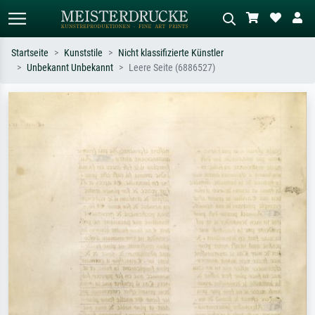
Startseite
Kunststile
Nicht klassifizierte Künstler
Unbekannt Unbekannt
Leere Seite (6886527)
Standardsuche
KI-Bildersuche
Suchen Sie nach Künstlern, Werktiteln
Beschreiben Sie die Szene – z.B. Grüne
oder Stilen – z.B. Monet,
Wiese, Abstrakt mit viel Rot, Dunkles
Sternennacht, Impressionismus, Welle
Ölgemälde, Stehender Akt neben einem
Hokusai, Akt.
Baum.