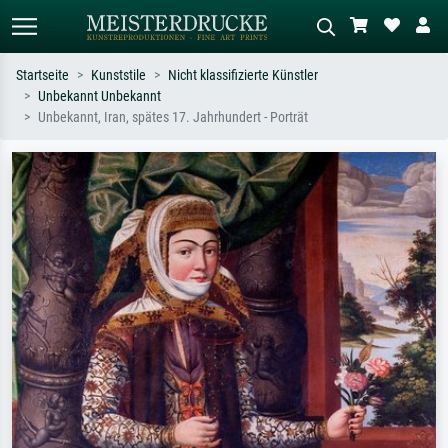
Startseite
Kunststile
Nicht klassifizierte Künstler
Unbekannt Unbekannt
Standardsuche
KI-Bildersuche
Unbekannt, Iran, spätes 17. Jahrhundert - Porträt
Suchen Sie nach Künstlern, Werktiteln
Beschreiben Sie die Szene – z.B. Grüne
oder Stilen – z.B. Monet,
Wiese, Abstrakt mit viel Rot, Dunkles
Sternennacht, Impressionismus, Welle
Ölgemälde, Stehender Akt neben einem
Hokusai, Akt.
Baum.