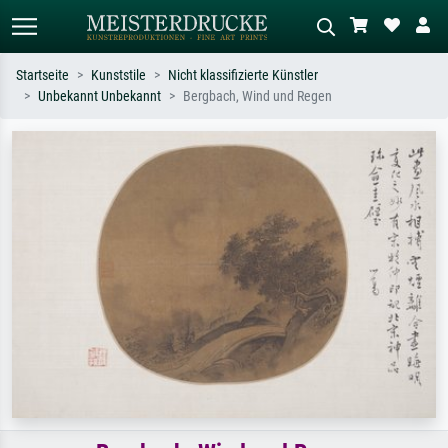
Startseite
Kunststile
Nicht klassifizierte Künstler
Unbekannt Unbekannt
Bergbach, Wind und Regen
Standardsuche
KI-Bildersuche
Suchen Sie nach Künstlern, Werktiteln
Beschreiben Sie die Szene – z.B. Grüne
oder Stilen – z.B. Monet,
Wiese, Abstrakt mit viel Rot, Dunkles
Sternennacht, Impressionismus, Welle
Ölgemälde, Stehender Akt neben einem
Hokusai, Akt.
Baum.