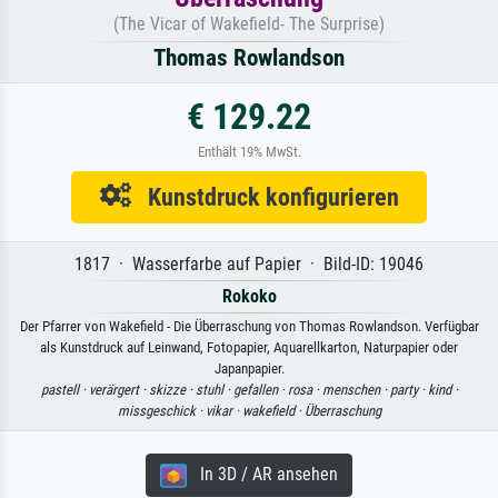
(The Vicar of Wakefield- The Surprise)
Thomas Rowlandson
€ 129.22
Enthält 19% MwSt.
Kunstdruck konfigurieren
1817 · Wasserfarbe auf Papier · Bild-ID: 19046
Rokoko
Der Pfarrer von Wakefield - Die Überraschung von Thomas Rowlandson. Verfügbar
als Kunstdruck auf Leinwand, Fotopapier, Aquarellkarton, Naturpapier oder
Japanpapier.
pastell ·
verärgert ·
skizze ·
stuhl ·
gefallen ·
rosa ·
menschen ·
party ·
kind ·
missgeschick ·
vikar ·
wakefield ·
Überraschung
In 3D / AR ansehen