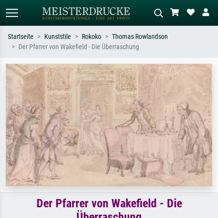
Startseite
Kunststile
Rokoko
Thomas Rowlandson
Der Pfarrer von Wakefield - Die Überraschung
Standardsuche
KI-Bildersuche
Suchen Sie nach Künstlern, Werktiteln
Beschreiben Sie die Szene – z.B. Grüne
oder Stilen – z.B. Monet,
Wiese, Abstrakt mit viel Rot, Dunkles
Sternennacht, Impressionismus, Welle
Ölgemälde, Stehender Akt neben einem
Hokusai, Akt.
Baum.
Der Pfarrer von Wakefield - Die
Überraschung