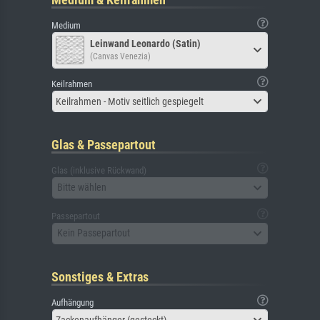
Medium
Leinwand Leonardo (Satin)
(Canvas Venezia)
Keilrahmen
Keilrahmen - Motiv seitlich gespiegelt
Glas & Passepartout
Glas (inklusive Rückwand)
Bitte wählen
Passepartout
Kein Passepartout
Sonstiges & Extras
Aufhängung
Zackenaufhänger (gesteckt)