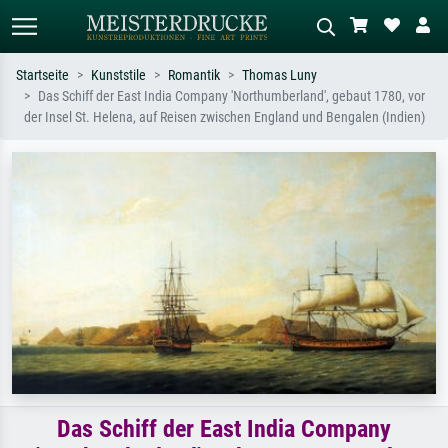
Startseite
Kunststile
Romantik
Thomas Luny
Das Schiff der East India Company 'Northumberland', gebaut 1780, vor
Standardsuche
KI-Bildersuche
der Insel St. Helena, auf Reisen zwischen England und Bengalen (Indien)
Suchen Sie nach Künstlern, Werktiteln
Beschreiben Sie die Szene – z.B. Grüne
oder Stilen – z.B. Monet,
Wiese, Abstrakt mit viel Rot, Dunkles
Sternennacht, Impressionismus, Welle
Ölgemälde, Stehender Akt neben einem
Hokusai, Akt.
Baum.
Das Schiff der East India Company