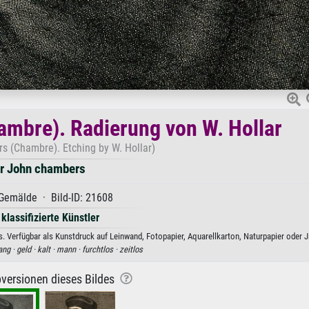
mbre). Radierung von W. Hollar
s (Chambre). Etching by W. Hollar)
ir John chambers
Gemälde · Bild-ID: 21608
 klassifizierte Künstler
 Verfügbar als Kunstdruck auf Leinwand, Fotopapier, Aquarellkarton, Naturpapier oder J
ng ·
geld ·
kalt ·
mann ·
furchtlos ·
zeitlos
versionen dieses Bildes