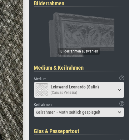
Bilderrahmen
Medium & Keilrahmen
Medium
Leinwand Leonardo (Satin)
(Canvas Venezia)
Keilrahmen
Keilrahmen - Motiv seitlich gespiegelt
Glas & Passepartout