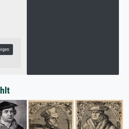
eigen
hlt