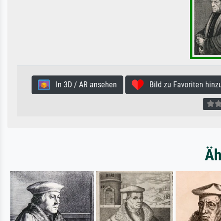
In 3D / AR ansehen
Bild zu Favoriten hinz
Äh