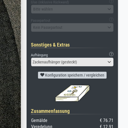
Glas (inklusive Rückwand)
Bitte wählen
Passepartout
Kein Passepartout
Sonstiges & Extras
Aufhängung
Zackenaufhänger (gesteckt)
Konfiguration speichern / vergleichen
Zusammenfassung
Gemälde
€ 76.71
Veredelung
€ 12.91