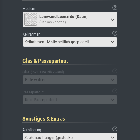
Medium
Leinwand Leonardo (Satin)
(Canvas Venezia)
Keilrahmen
Keilrahmen - Motiv seitlich gespiegelt
Glas & Passepartout
Glas (inklusive Rückwand)
Bitte wählen
Passepartout
Kein Passepartout
Sonstiges & Extras
Aufhängung
Zackenaufhänger (gesteckt)