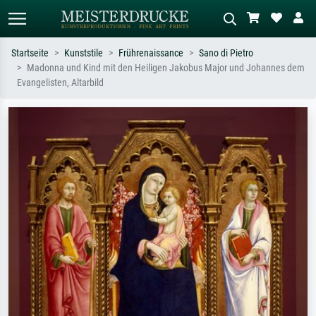
Startseite
Kunststile
Frührenaissance
Sano di Pietro
Madonna und Kind mit den Heiligen Jakobus Major und Johannes dem
Standardsuche
KI-Bildersuche
Evangelisten, Altarbild
Suchen Sie nach Künstlern, Werktiteln
Beschreiben Sie die Szene – z.B. Grüne
oder Stilen – z.B. Monet,
Wiese, Abstrakt mit viel Rot, Dunkles
Sternennacht, Impressionismus, Welle
Ölgemälde, Stehender Akt neben einem
Hokusai, Akt.
Baum.