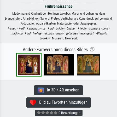
Frührenaissance
Madonna und Kind mit den Heiligen Jakobus Major und Johannes dem
Evangelisten, Altarbild von Sano di Pietro. Verfügbar als Kunstdruck auf Leinwand,
Fotopapier, Aquarellkarton, Naturpapier oder Japanpapier.
frauen ·
weiß ·
katholizismus ·
kind ·
golden ·
bücher ·
kleider ·
schwarz ·
pink ·
madonna ·
kind ·
heilige ·
jakobus ·
major ·
johannes ·
evangelist ·
Altarbild
Brooklyn Museum, New York
Andere Farbversionen dieses Bildes
In 3D / AR ansehen
Bild zu Favoriten hinzufügen
0 Bewertungen