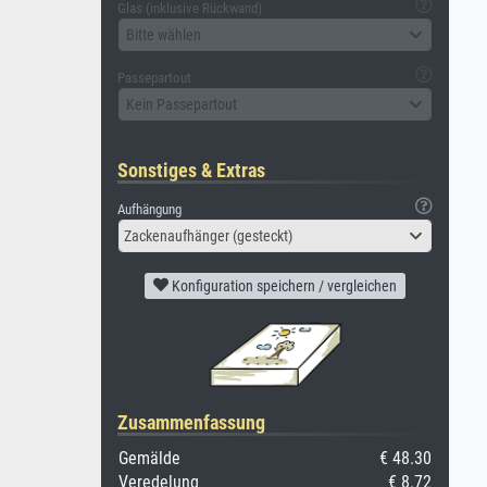
Glas (inklusive Rückwand)
Bitte wählen
Passepartout
Kein Passepartout
Sonstiges & Extras
Aufhängung
Zackenaufhänger (gesteckt)
Konfiguration speichern / vergleichen
Zusammenfassung
Gemälde
€ 48.30
Veredelung
€ 8.72