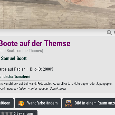
Boote auf der Themse
 and Boats on the Thames)
Samuel Scott
rbe auf Papier · Bild-ID: 20005
andschaftsmalerei
s Kunstdruck auf Leinwand, Fotopapier, Aquarellkarton, Naturpapier oder Japanpapier.
boot ·
wasser ·
laden ·
mantel ·
ladung ·
Schwimmen
ufügen
Wandfarbe ändern
Bild in einem Raum anz
0 Bewertungen