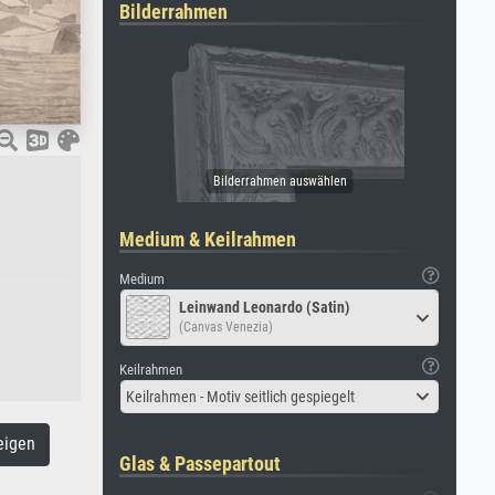
Bilderrahmen
Medium & Keilrahmen
Medium
Leinwand Leonardo (Satin)
(Canvas Venezia)
Keilrahmen
Keilrahmen - Motiv seitlich gespiegelt
eigen
Glas & Passepartout