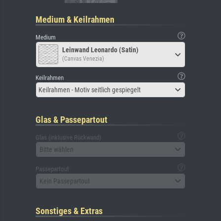
Medium & Keilrahmen
Medium
Leinwand Leonardo (Satin)
(Canvas Venezia)
Keilrahmen
Keilrahmen - Motiv seitlich gespiegelt
Glas & Passepartout
Glas (inklusive Rückwand)
Bitte wählen
Passepartout
Kein Passepartout
Sonstiges & Extras