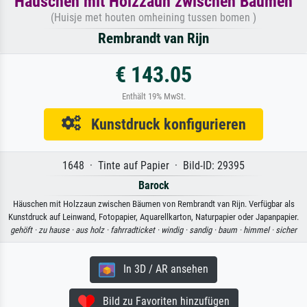
Häuschen mit Holzzaun zwischen Bäumen
(Huisje met houten omheining tussen bomen )
Rembrandt van Rijn
€ 143.05
Enthält 19% MwSt.
Kunstdruck konfigurieren
1648 · Tinte auf Papier · Bild-ID: 29395
Barock
Häuschen mit Holzzaun zwischen Bäumen von Rembrandt van Rijn. Verfügbar als
Kunstdruck auf Leinwand, Fotopapier, Aquarellkarton, Naturpapier oder Japanpapier.
gehöft ·
zu hause ·
aus holz ·
fahrradticket ·
windig ·
sandig ·
baum ·
himmel ·
sicher
In 3D / AR ansehen
Bild zu Favoriten hinzufügen