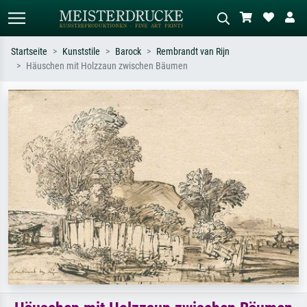
Startseite
Kunststile
Barock
Rembrandt van Rijn
Häuschen mit Holzzaun zwischen Bäumen
Standardsuche
KI-Bildersuche
Suchen Sie nach Künstlern, Werktiteln
Beschreiben Sie die Szene – z.B. Grüne
oder Stilen – z.B. Monet,
Wiese, Abstrakt mit viel Rot, Dunkles
Sternennacht, Impressionismus, Welle
Ölgemälde, Stehender Akt neben einem
Hokusai, Akt.
Baum.