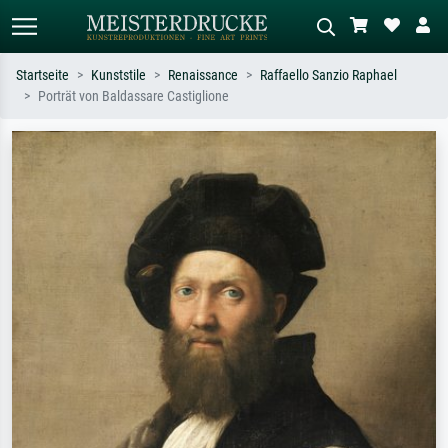
Startseite
Kunststile
Renaissance
Raffaello Sanzio Raphael
Porträt von Baldassare Castiglione
Standardsuche
KI-Bildersuche
Suchen Sie nach Künstlern, Werktiteln
Beschreiben Sie die Szene – z.B. Grüne
oder Stilen – z.B. Monet,
Wiese, Abstrakt mit viel Rot, Dunkles
Sternennacht, Impressionismus, Welle
Ölgemälde, Stehender Akt neben einem
Hokusai, Akt.
Baum.