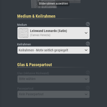
Medium & Keilrahmen
Medium
Leinwand Leonardo (Satin)
(Canvas Venezia)
Keilrahmen
Keilrahmen - Motiv seitlich gespiegelt
Glas & Passepartout
Glas (inklusive Rückwand)
Bitte wählen
Passepartout
Kein Passepartout