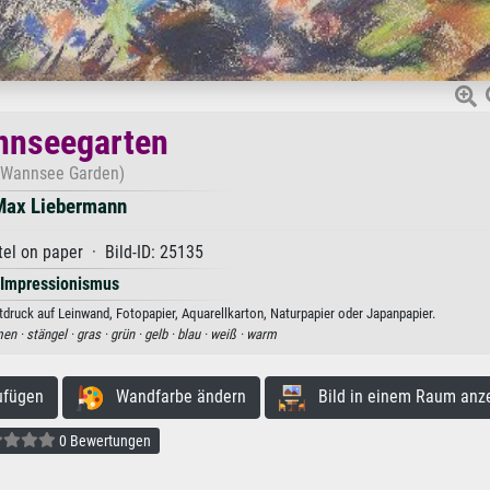
nnseegarten
(Wannsee Garden)
Max Liebermann
el on paper · Bild-ID: 25135
Impressionismus
ruck auf Leinwand, Fotopapier, Aquarellkarton, Naturpapier oder Japanpapier.
men ·
stängel ·
gras ·
grün ·
gelb ·
blau ·
weiß ·
warm
ufügen
Wandfarbe ändern
Bild in einem Raum anz
0 Bewertungen