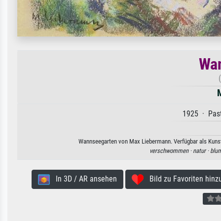
Wa
1925 · Past
Wannseegarten von Max Liebermann. Verfügbar als Kunstd
verschwommen ·
natur ·
blu
In 3D / AR ansehen
Bild zu Favoriten hinz