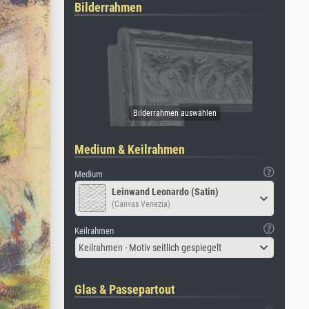
Bilderrahmen
Medium & Keilrahmen
Medium
Leinwand Leonardo (Satin)
(Canvas Venezia)
Keilrahmen
Keilrahmen - Motiv seitlich gespiegelt
Glas & Passepartout