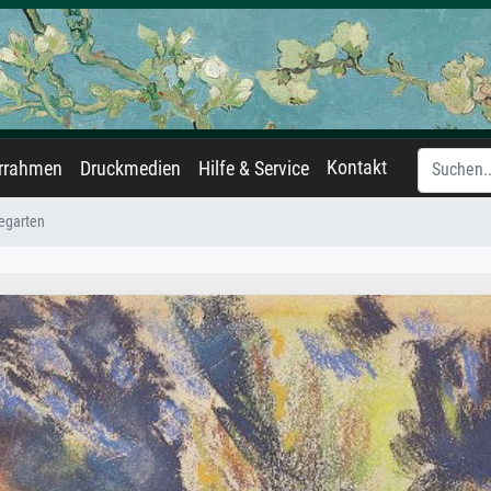
Kontakt
errahmen
Druckmedien
Hilfe & Service
egarten