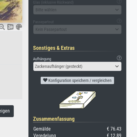
Glas (inklusive Rückwand)
Bitte wählen
Passepartout
Kein Passepartout
Sonstiges & Extras
Aufhängung
Zackenaufhänger (gesteckt)
Konfiguration speichern / vergleichen
eigen
Zusammenfassung
Gemälde
€ 76.43
Veredelung
€ 12.89