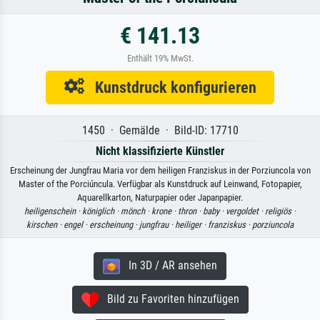
€ 141.13
Enthält 19% MwSt.
Kunstdruck konfigurieren
1450 · Gemälde · Bild-ID: 17710
Nicht klassifizierte Künstler
Erscheinung der Jungfrau Maria vor dem heiligen Franziskus in der Porziuncola von
Master of the Porciúncula. Verfügbar als Kunstdruck auf Leinwand, Fotopapier,
Aquarellkarton, Naturpapier oder Japanpapier.
heiligenschein ·
königlich ·
mönch ·
krone ·
thron ·
baby ·
vergoldet ·
religiös ·
kirschen ·
engel ·
erscheinung ·
jungfrau ·
heiliger ·
franziskus ·
porziuncola
In 3D / AR ansehen
Bild zu Favoriten hinzufügen