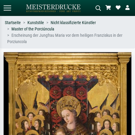
Startseite
Kunststile
Nicht klassifizierte Künstler
Master of the Porciúncula
Standardsuche
KI-Bildersuche
Erscheinung der Jungfrau Maria vor dem heiligen Franziskus in der
Porziuncola
Suchen Sie nach Künstlern, Werktiteln
Beschreiben Sie die Szene – z.B. Grüne
oder Stilen – z.B. Monet,
Wiese, Abstrakt mit viel Rot, Dunkles
Sternennacht, Impressionismus, Welle
Ölgemälde, Stehender Akt neben einem
Hokusai, Akt.
Baum.