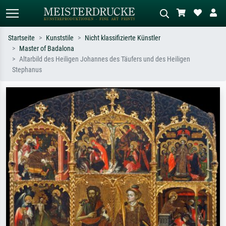
Startseite
Kunststile
Nicht klassifizierte Künstler
Master of Badalona
Standardsuche
KI-Bildersuche
Altarbild des Heiligen Johannes des Täufers und des Heiligen
Stephanus
Suchen Sie nach Künstlern, Werktiteln
Beschreiben Sie die Szene – z.B. Grüne
oder Stilen – z.B. Monet,
Wiese, Abstrakt mit viel Rot, Dunkles
Sternennacht, Impressionismus, Welle
Ölgemälde, Stehender Akt neben einem
Hokusai, Akt.
Baum.