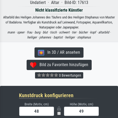
Undatiert · Altar · Bild-ID: 17613
Nicht klassifizierte Künstler
Altarbild des Heiligen Johannes des Täufers und des Heiligen Stephanus von Master
of Badalona. Verfügbar als Kunstdruck auf Leinwand, Fotopapier, Aquarellkarton,
Naturpapier oder Japanpapier.
mann ·
speer ·
frau ·
burg ·
blut ·
tisch ·
schwert ·
tier ·
bücher ·
kopf ·
altarbild ·
heiliger ·
johannes ·
baptist ·
heiliger ·
stephanus
In 3D / AR ansehen
Bild zu Favoriten hinzufügen
0 Bewertungen
Kunstdruck konfigurieren
Breite (Motiv, cm)
Höhe (Motiv, cm)