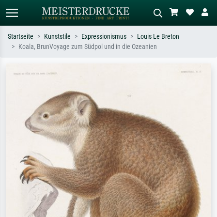
Startseite
Kunststile
Expressionismus
Louis Le Breton
Koala, BrunVoyage zum Südpol und in die Ozeanien
Standardsuche
KI-Bildersuche
Suchen Sie nach Künstlern, Werktiteln
Beschreiben Sie die Szene – z.B. Grüne
oder Stilen – z.B. Monet,
Wiese, Abstrakt mit viel Rot, Dunkles
Sternennacht, Impressionismus, Welle
Ölgemälde, Stehender Akt neben einem
Hokusai, Akt.
Baum.