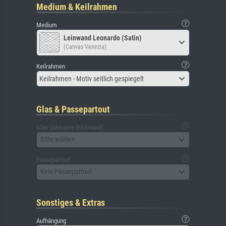
Medium & Keilrahmen
Medium
Leinwand Leonardo (Satin)
(Canvas Venezia)
Keilrahmen
Keilrahmen - Motiv seitlich gespiegelt
Glas & Passepartout
Glas (inklusive Rückwand)
Bitte wählen
Passepartout
Kein Passepartout
Sonstiges & Extras
Aufhängung