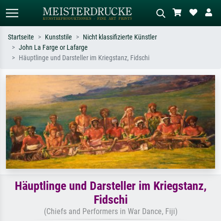
Startseite
Kunststile
Nicht klassifizierte Künstler
John La Farge or Lafarge
Standardsuche
KI-Bildersuche
Häuptlinge und Darsteller im Kriegstanz, Fidschi
Suchen Sie nach Künstlern, Werktiteln
Beschreiben Sie die Szene – z.B. Grüne
oder Stilen – z.B. Monet,
Wiese, Abstrakt mit viel Rot, Dunkles
Sternennacht, Impressionismus, Welle
Ölgemälde, Stehender Akt neben einem
Hokusai, Akt.
Baum.
Häuptlinge und Darsteller im Kriegstanz,
Fidschi
(Chiefs and Performers in War Dance, Fiji)