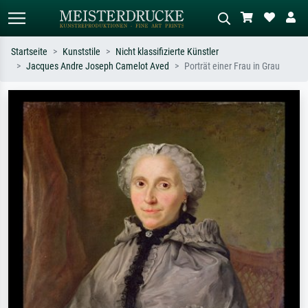
Startseite
Kunststile
Nicht klassifizierte Künstler
Jacques Andre Joseph Camelot Aved
Porträt einer Frau in Grau
Standardsuche
KI-Bildersuche
Suchen Sie nach Künstlern, Werktiteln
Beschreiben Sie die Szene – z.B. Grüne
oder Stilen – z.B. Monet,
Wiese, Abstrakt mit viel Rot, Dunkles
Sternennacht, Impressionismus, Welle
Ölgemälde, Stehender Akt neben einem
Hokusai, Akt.
Baum.