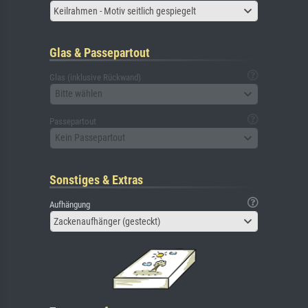
Keilrahmen - Motiv seitlich gespiegelt
Glas & Passepartout
Glas (inklusive Rückwand)
Bitte wählen
Passepartout
Kein Passepartout
Sonstiges & Extras
Aufhängung
Zackenaufhänger (gesteckt)