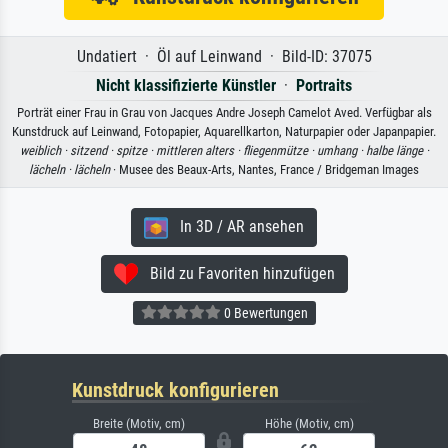
Undatiert · Öl auf Leinwand · Bild-ID: 37075
Nicht klassifizierte Künstler
·
Portraits
Porträt einer Frau in Grau von Jacques Andre Joseph Camelot Aved. Verfügbar als
Kunstdruck auf Leinwand, Fotopapier, Aquarellkarton, Naturpapier oder Japanpapier.
weiblich ·
sitzend ·
spitze ·
mittleren alters ·
fliegenmütze ·
umhang ·
halbe länge ·
lächeln ·
lächeln
· Musee des Beaux-Arts, Nantes, France / Bridgeman Images
In 3D / AR ansehen
Bild zu Favoriten hinzufügen
0 Bewertungen
Kunstdruck konfigurieren
Breite (Motiv, cm)
Höhe (Motiv, cm)