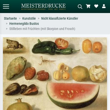
Startseite
Kunststile
Nicht klassifizierte Künstler
Hermenegildo Bustos
Standardsuche
KI-Bildersuche
Stillleben mit Früchten (mit Skorpion und Frosch)
Suchen Sie nach Künstlern, Werktiteln
Beschreiben Sie die Szene – z.B. Grüne
oder Stilen – z.B. Monet,
Wiese, Abstrakt mit viel Rot, Dunkles
Sternennacht, Impressionismus, Welle
Ölgemälde, Stehender Akt neben einem
Hokusai, Akt.
Baum.