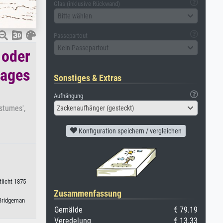
Glas (inklusive Rückwand)
Bitte wählen
Passepartout
Kein Passepartout
 oder
sages
Sonstiges & Extras
Aufhängung
stumes',
Zackenaufhänger (gesteckt)
Konfiguration speichern / vergleichen
tlicht 1875
Zusammenfassung
 Bridgeman
Gemälde
€ 79.19
Veredelung
€ 13.33