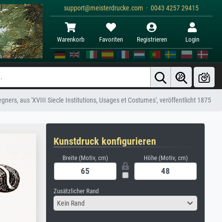
support@meisterdrucke.com · 0043 4257 29415
Warenkorb
Favoriten
Registrieren
Login
ers, aus 'XVIII Siecle Institutions, Usages et Costumes', veröffentlicht 1875
Kunstdruck konfigurieren
Breite (Motiv, cm)
Höhe (Motiv, cm)
Zusätzlicher Rand
Kein Rand