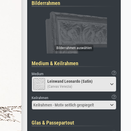
Bilderrahmen
Medium & Keilrahmen
Medium
Leinwand Leonardo (Satin)
(Canvas Venezia)
Keilrahmen
Keilrahmen - Motiv seitlich gespiegelt
Glas & Passepartout