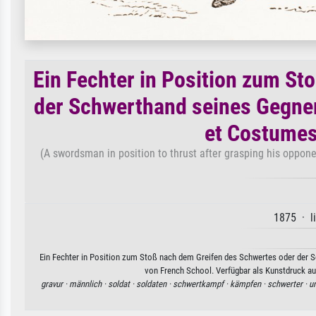
Ein Fechter in Position zum S
der Schwerthand seines Gegners
et Costumes'
(A swordsman in position to thrust after grasping his opponen
1875 · l
Ein Fechter in Position zum Stoß nach dem Greifen des Schwertes oder der Sch
von French School. Verfügbar als Kunstdruck auf
gravur ·
männlich ·
soldat ·
soldaten ·
schwertkampf ·
kämpfen ·
schwerter ·
u