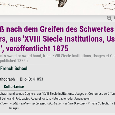
toß nach dem Greifen des Schwertes
, aus 'XVIII Siecle Institutions, U
, veröffentlicht 1875
t's sword or sword hand, from 'XVIII Siecle Institutions, Usages et Co
published 1875 )
French School
ithograph · Bild-ID: 41053
Kulturkreise
werthand seines Gegners, aus 'XVIII Siecle Institutions, Usages et Costumes', veröffen
 Leinwand, Fotopapier, Aquarellkarton, Naturpapier oder Japanpapier.
niform ·
militär ·
stehen ·
vorbereiten ·
illustration ·
schwertkämpfer
· Private Collection /
Images