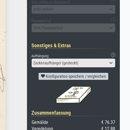
Glas (inklusive Rückwand)
Bitte wählen
Passepartout
Kein Passepartout
Sonstiges & Extras
Aufhängung
Zackenaufhänger (gesteckt)
Konfiguration speichern / vergleichen
Zusammenfassung
Gemälde
€ 76.37
Veredelung
€ 12.88