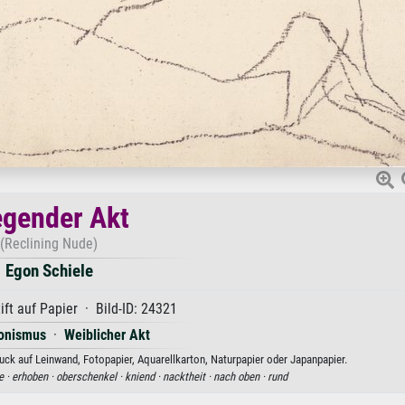
egender Akt
(Reclining Nude)
Egon Schiele
ift auf Papier · Bild-ID: 24321
ionismus
·
Weiblicher Akt
uck auf Leinwand, Fotopapier, Aquarellkarton, Naturpapier oder Japanpapier.
le ·
erhoben ·
oberschenkel ·
kniend ·
nacktheit ·
nach oben ·
rund