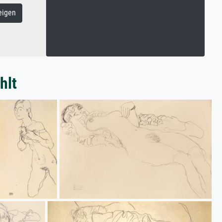
eigen
hlt