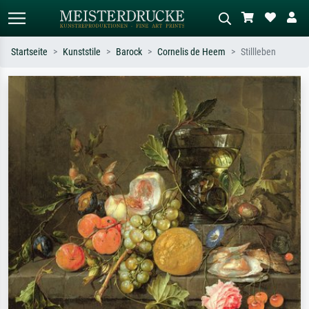
Startseite
Kunststile
Barock
Cornelis de Heem
Stillleben
Standardsuche
KI-Bildersuche
Suchen Sie nach Künstlern, Werktiteln
Beschreiben Sie die Szene – z.B. Grüne
oder Stilen – z.B. Monet,
Wiese, Abstrakt mit viel Rot, Dunkles
Sternennacht, Impressionismus, Welle
Ölgemälde, Stehender Akt neben einem
Hokusai, Akt.
Baum.