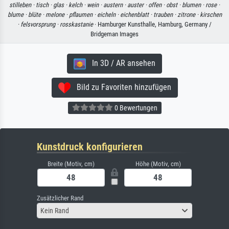
stilleben ·
tisch ·
glas ·
kelch ·
wein ·
austern ·
auster ·
offen ·
obst ·
blumen ·
rose ·
blume ·
blüte ·
melone ·
pflaumen ·
eicheln ·
eichenblatt ·
trauben ·
zitrone ·
kirschen
·
felsvorsprung ·
rosskastanie
· Hamburger Kunsthalle, Hamburg, Germany /
Bridgeman Images
In 3D / AR ansehen
Bild zu Favoriten hinzufügen
0 Bewertungen
Kunstdruck konfigurieren
Breite (Motiv, cm)
Höhe (Motiv, cm)
Zusätzlicher Rand
Kein Rand