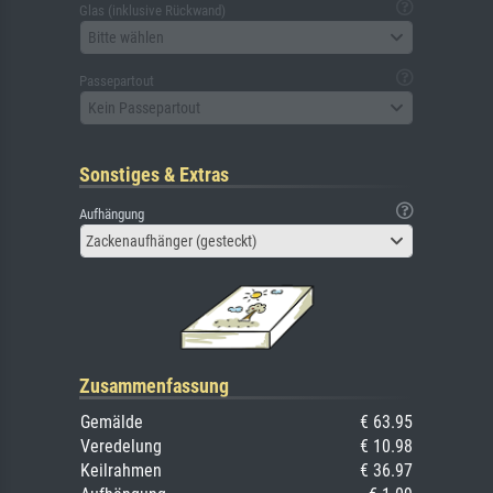
Glas (inklusive Rückwand)
Bitte wählen
Passepartout
Kein Passepartout
Sonstiges & Extras
Aufhängung
Zackenaufhänger (gesteckt)
Zusammenfassung
Gemälde
€ 63.95
Veredelung
€ 10.98
Keilrahmen
€ 36.97