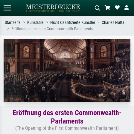
Startseite
Kunststile
Nicht klassifizierte Künstler
Charles Nuttal
Eröffnung des ersten Commonwealth-Parlaments
Standardsuche
KI-Bildersuche
Suchen Sie nach Künstlern, Werktiteln
Beschreiben Sie die Szene – z.B. Grüne
oder Stilen – z.B. Monet,
Wiese, Abstrakt mit viel Rot, Dunkles
Sternennacht, Impressionismus, Welle
Ölgemälde, Stehender Akt neben einem
Hokusai, Akt.
Baum.
Eröffnung des ersten Commonwealth-
Parlaments
(The Opening of the First Commonwealth Parliament)