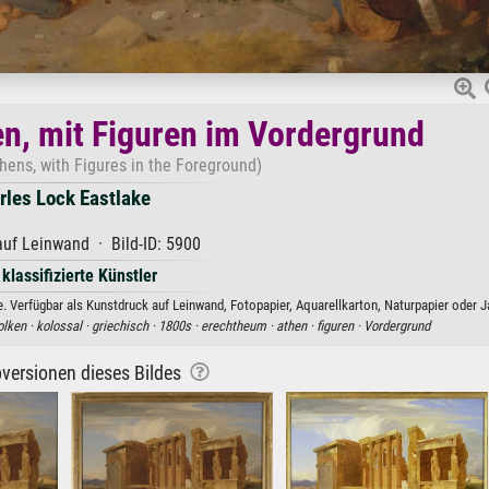
en, mit Figuren im Vordergrund
hens, with Figures in the Foreground)
rles Lock Eastlake
uf Leinwand · Bild-ID: 5900
 klassifizierte Künstler
. Verfügbar als Kunstdruck auf Leinwand, Fotopapier, Aquarellkarton, Naturpapier oder J
lken ·
kolossal ·
griechisch ·
1800s ·
erechtheum ·
athen ·
figuren ·
Vordergrund
versionen dieses Bildes