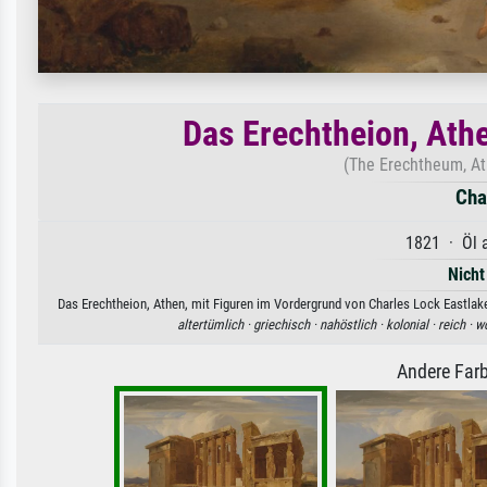
Das Erechtheion, Ath
(The Erechtheum, At
Cha
1821 · Öl a
Nicht
Das Erechtheion, Athen, mit Figuren im Vordergrund von Charles Lock Eastlake
altertümlich ·
griechisch ·
nahöstlich ·
kolonial ·
reich ·
wo
Andere Farb