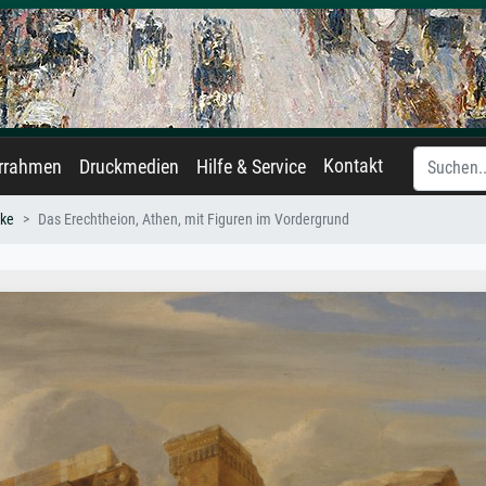
Kontakt
errahmen
Druckmedien
Hilfe & Service
ake
Das Erechtheion, Athen, mit Figuren im Vordergrund