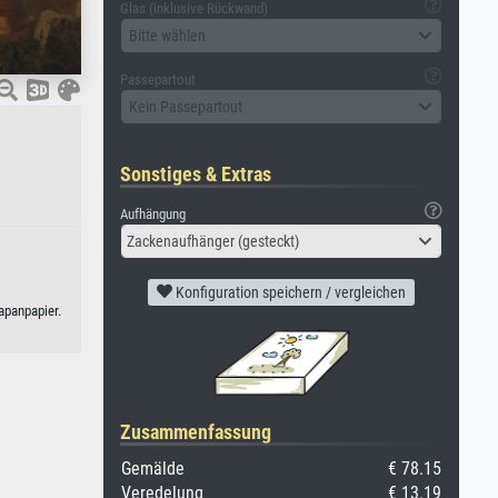
Glas (inklusive Rückwand)
Bitte wählen
Passepartout
Kein Passepartout
Sonstiges & Extras
Aufhängung
Zackenaufhänger (gesteckt)
Konfiguration speichern / vergleichen
apanpapier.
Zusammenfassung
Gemälde
€ 78.15
Veredelung
€ 13.19