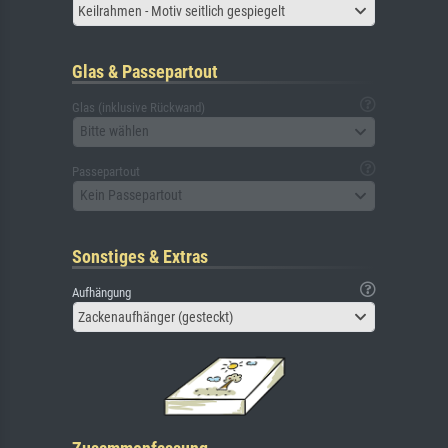
Keilrahmen - Motiv seitlich gespiegelt
Glas & Passepartout
Glas (inklusive Rückwand)
Bitte wählen
Passepartout
Kein Passepartout
Sonstiges & Extras
Aufhängung
Zackenaufhänger (gesteckt)