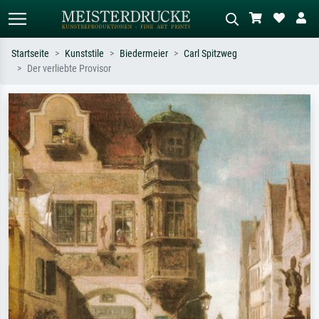
Startseite
Kunststile
Biedermeier
Carl Spitzweg
Der verliebte Provisor
Standardsuche
KI-Bildersuche
Suchen Sie nach Künstlern, Werktiteln
Beschreiben Sie die Szene – z.B. Grüne
oder Stilen – z.B. Monet,
Wiese, Abstrakt mit viel Rot, Dunkles
Sternennacht, Impressionismus, Welle
Ölgemälde, Stehender Akt neben einem
Hokusai, Akt.
Baum.