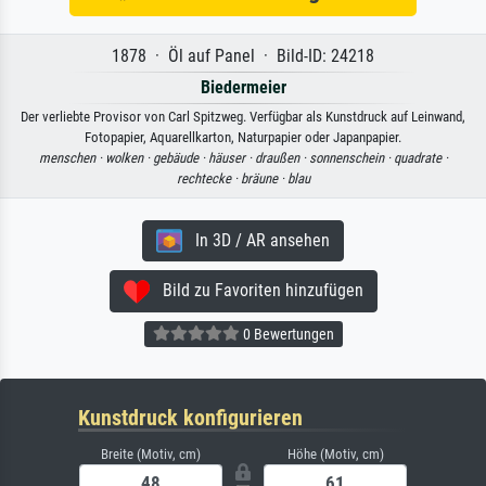
1878 · Öl auf Panel · Bild-ID: 24218
Biedermeier
Der verliebte Provisor von Carl Spitzweg. Verfügbar als Kunstdruck auf Leinwand,
Fotopapier, Aquarellkarton, Naturpapier oder Japanpapier.
menschen ·
wolken ·
gebäude ·
häuser ·
draußen ·
sonnenschein ·
quadrate ·
rechtecke ·
bräune ·
blau
In 3D / AR ansehen
Bild zu Favoriten hinzufügen
0 Bewertungen
Kunstdruck konfigurieren
Breite (Motiv, cm)
Höhe (Motiv, cm)