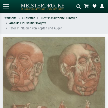
Startseite
Kunststile
Nicht klassifizierte Künstler
Arnauld Eloi Gautier DAgoty
Standardsuche
KI-Bildersuche
Tafel 11, Studien von Köpfen und Augen
Suchen Sie nach Künstlern, Werktiteln
Beschreiben Sie die Szene – z.B. Grüne
oder Stilen – z.B. Monet,
Wiese, Abstrakt mit viel Rot, Dunkles
Sternennacht, Impressionismus, Welle
Ölgemälde, Stehender Akt neben einem
Hokusai, Akt.
Baum.