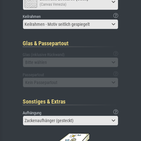
(Canvas Venezia)
Keilrahmen
Keilrahmen - Motiv seitlich gespiegelt
Glas & Passepartout
Glas (inklusive Rückwand)
Bitte wählen
Passepartout
Kein Passepartout
Sonstiges & Extras
Aufhängung
Zackenaufhänger (gesteckt)